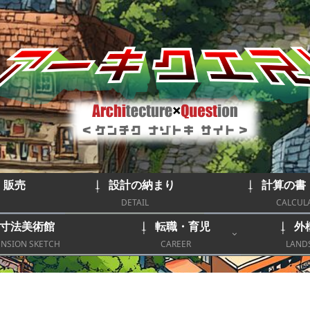
｜販売
設計の納まり
計算の書
DETAIL
CALCUL
寸法美術館
転職・育児
外
NSION SKETCH
CAREER
LAND