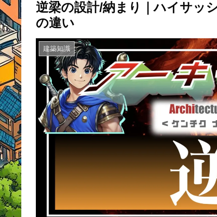
逆梁の設計/納まり｜ハイサッ
の違い
建築知識