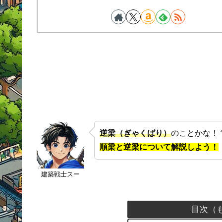
逆梁（ぎゃくばり）
のことかな！
順梁と逆梁について解説しよう！
建築戦士スー
目次（