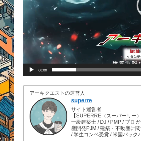
00:00
アーキクエストの運営人
superre
サイト運営者
【SUPERRE（スーパーリー
一級建築士 / DJ / PMP / ブロ
産開発PJM / 建築・不動産に
/ 学生コンペ受賞 / 米国バック