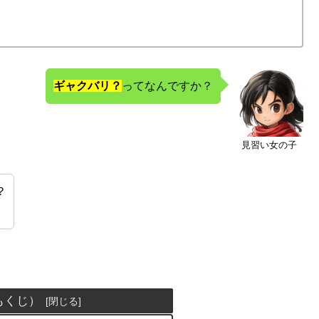
ギャクバリ？
ってなんですか？
見習い女の子
？
もくじ）