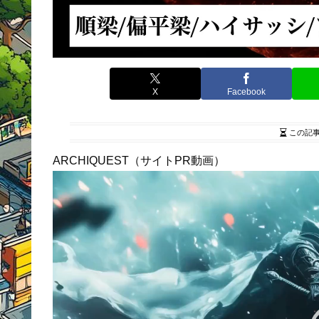
X
Facebook
この記
ARCHIQUEST（サイトPR動画）
動
画
プ
レ
ー
ヤ
ー