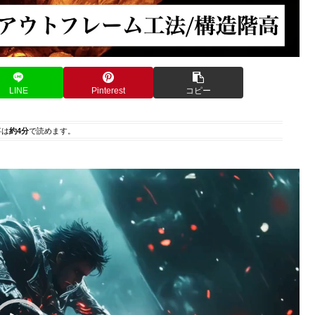
LINE
Pinterest
コピー
事は
約4分
で読めます。