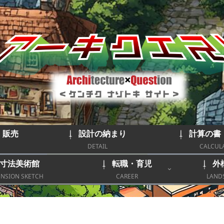
｜販売
設計の納まり
計算の書
DETAIL
CALCUL
寸法美術館
転職・育児
外
NSION SKETCH
CAREER
LAND