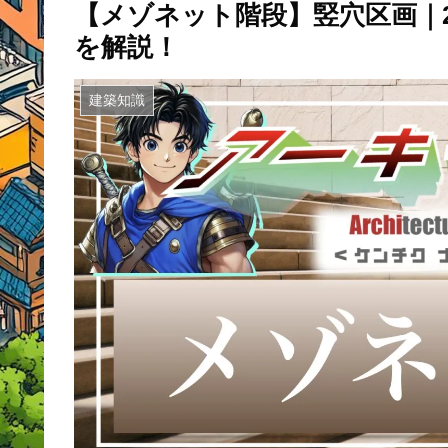
【メゾネット階段】竪穴区画｜
を解説！
建築知識