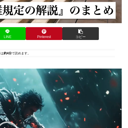
LINE
Pinterest
コピー
事は
約4分
で読めます。