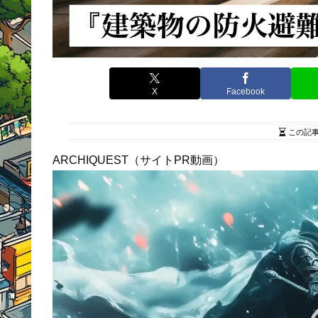
X
Facebook
この記
ARCHIQUEST（サイトPR動画）
動
画
プ
レ
ー
ヤ
ー