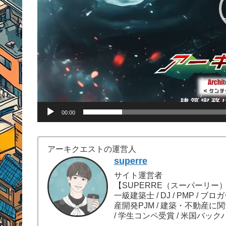
00:00
アーキクエストの運営人
superre
サイト運営者
【SUPERRE（スーパーリー
一級建築士 / DJ / PMP / ブロ
産開発PJM / 建築・不動産に
/ 学生コンペ受賞 / 米国バック