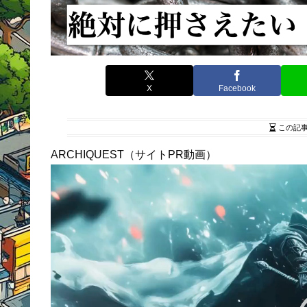
X
Facebook
この記
ARCHIQUEST（サイトPR動画）
動
画
プ
レ
ー
ヤ
ー