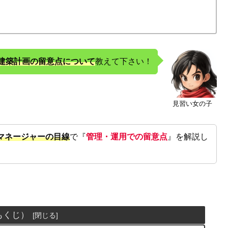
建築計画の留意点について
教えて下さい！
見習い女の子
マネージャーの目線
で『
管理・運用での留意点
』を解説し
もくじ）