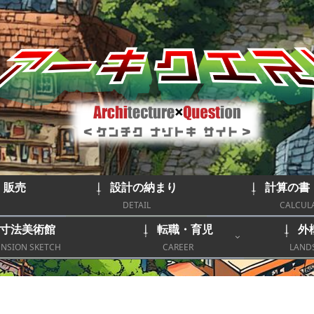
｜販売
設計の納まり
計算の書
DETAIL
CALCUL
寸法美術館
転職・育児
外
NSION SKETCH
CAREER
LAND