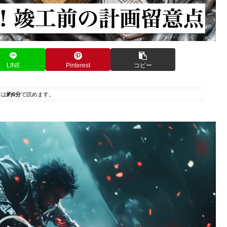
LINE
Pinterest
コピー
事は
約6分
で読めます。