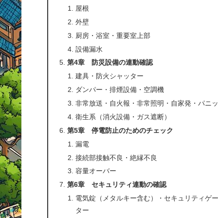
屋根
外壁
厨房・浴室・重要室上部
設備漏水
第4章 防災設備の連動確認
建具・防火シャッター
ダンパー・排煙設備・空調機
非常放送・自火報・非常照明・自家発・パニッ
衛生系（消火設備・ガス遮断）
第5章 停電防止のためのチェック
漏電
接続部接触不良・絶縁不良
容量オーバー
第6章 セキュリティ連動の確認
電気錠（メタルキー含む）・セキュリティゲ
ター