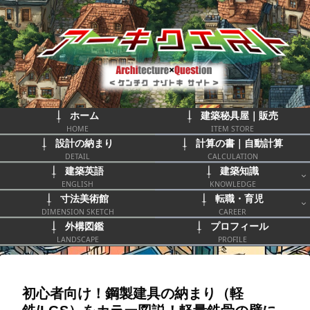
ホーム
建築秘具屋｜販売
HOME
ITEM STORE
設計の納まり
計算の書｜自動計算
DETAIL
CALCULATION
建築英語
建築知識
ENGLISH
KNOWLEDGE
寸法美術館
転職・育児
DIMENSION SKETCH
CAREER
外構図鑑
プロフィール
LANDSCAPE
PROFILE
初心者向け！鋼製建具の納まり（軽