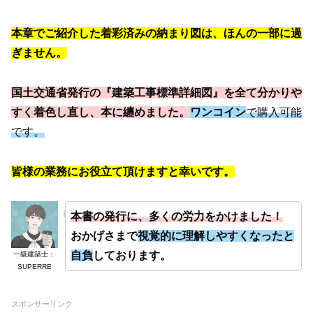
本章でご紹介した着彩済みの納まり図は、ほんの一部に過
ぎません。
国土交通省発行の『建築工事標準詳細図』を全て分かりや
すく着色し直し、本に纏めました。
ワンコイン
で購入可能
です。
皆様の業務にお役立て頂けますと幸いです。
本書の発行に、多くの労力をかけました！
おかげさまで
視覚的に理解しやすくなったと
自負
しております。
一級建築士：
SUPERRE
スポンサーリンク