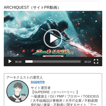
ARCHIQUEST（サイトPR動画）
動
画
プ
レ
ー
ヤ
ー
00:00
00:24
アーキクエストの運営人
superre
サイト運営者
【SUPERRE（スーパーリー）】
一級建築士 / DJ / PMP / ブロガー / TOEIC815
/ 大手組織設計事務所 / 大手IT企業 / 不動産開
発PJM / 建築・不動産に関するサイト「アー