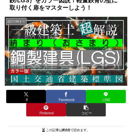
鉄/LGS）をカラー図説！軽量鉄骨の壁に
取り付く扉をマスターしよう！
設計の納まり
X
Facebook
LINE
Pinterest
コピー
この記事は
約3分
で読めます。