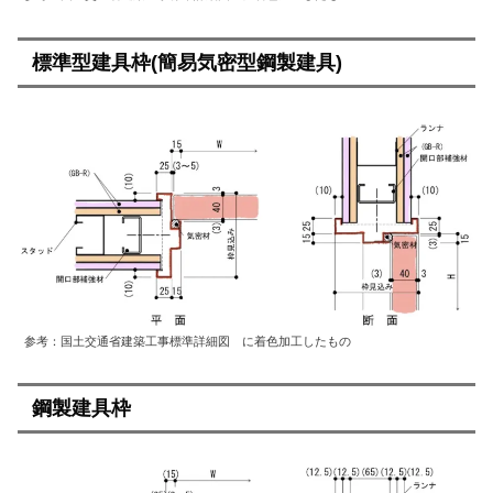
標準型建具枠(簡易気密型鋼製建具)
参考：国土交通省建築工事標準詳細図 に着色加工したもの
鋼製建具枠