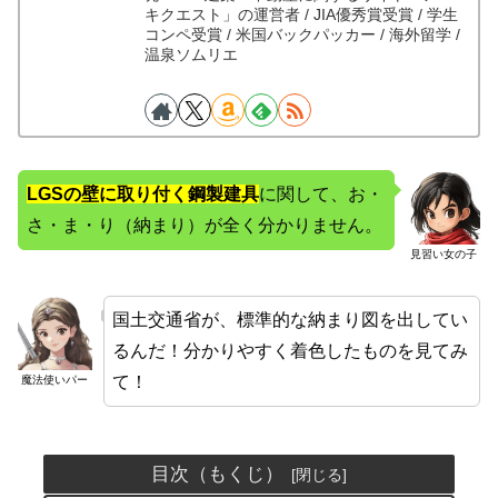
キクエスト」の運営者 / JIA優秀賞受賞 / 学生
コンペ受賞 / 米国バックパッカー / 海外留学 /
温泉ソムリエ
LGSの壁に取り付く鋼製建具
に関して、お・
さ・ま・り（納まり）が全く分かりません。
見習い女の子
国土交通省が、標準的な納まり図を出してい
るんだ！分かりやすく着色したものを見てみ
て！
魔法使いパー
目次（もくじ）