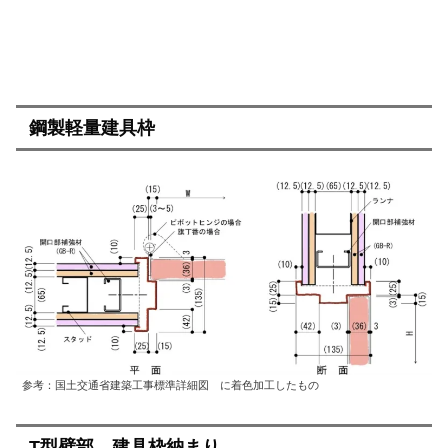
鋼製軽量建具枠
参考：国土交通省建築工事標準詳細図 に着色加工したもの
T型壁部 建具枠納まり