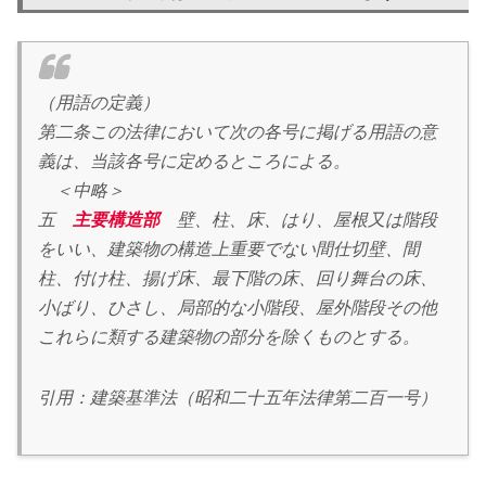
（用語の定義）
第二条この法律において次の各号に掲げる用語の意
義は、当該各号に定めるところによる。
＜中略＞
五
主要構造部
壁、柱、床、はり、屋根又は階段
をいい、建築物の構造上重要でない間仕切壁、間
柱、付け柱、揚げ床、最下階の床、回り舞台の床、
小ばり、ひさし、局部的な小階段、屋外階段その他
これらに類する建築物の部分を除くものとする。
引用：建築基準法（昭和二十五年法律第二百一号）