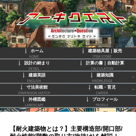
ホーム
建築秘具屋｜販売
HOME
ITEM STORE
設計の納まり
計算の書｜自動計算
DETAIL
CALCULATION
建築英語
建築知識
ENGLISH
KNOWLEDGE
寸法美術館
転職・育児
DIMENSION SKETCH
CAREER
外構図鑑
プロフィール
LANDSCAPE
PROFILE
【耐火建築物とは？】主要構造部/開口部/