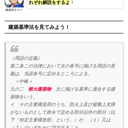
れぞれ解説をするよ
！
建築戦士スー
建築基準法を見てみよう！
（用語の定義）
第二条この法律において次の各号に掲げる用語の意
義は、当該各号に定めるところによる。
＜中略＞
九の二
耐火建築物
次に掲げる基準に適合する建
築物をいう。
イ その主要構造部のうち、防火上及び避難上支障
がないものとして政令で定める部分以外の部分（以
下「特定主要構造部」という。）が、（１）又は
（２）のいずれかに該当すること。