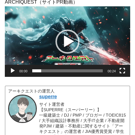
ARCHIQUEST（サイトPR動画）
動
画
プ
レ
ー
ヤ
ー
00:00
00:24
アーキクエストの運営人
superre
サイト運営者
【SUPERRE（スーパーリー）】
一級建築士 / DJ / PMP / ブロガー / TOEIC815
/ 大手組織設計事務所 / 大手IT企業 / 不動産開
発PJM / 建築・不動産に関するサイト「アー
キクエスト」の運営者 / JIA優秀賞受賞 / 学生