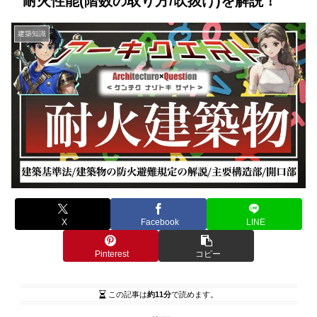
耐火性能(階数の取り方/吹抜け)を解説！
建築知識
X
Facebook
LINE
Pinterest
コピー
この記事は
約11分
で読めます。