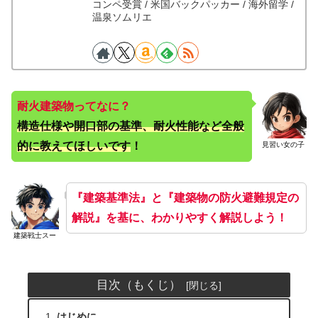
コンペ受賞 / 米国バックパッカー / 海外留学 /
温泉ソムリエ
耐火建築物ってなに？
構造仕様や開口部の基準、耐火性能など全般
的に教えてほしいです
！
見習い女の子
『建築基準法』と『建築物の防火避難規定の
解説』を基に、わかりやすく解説しよう！
建築戦士スー
目次（もくじ）
はじめに