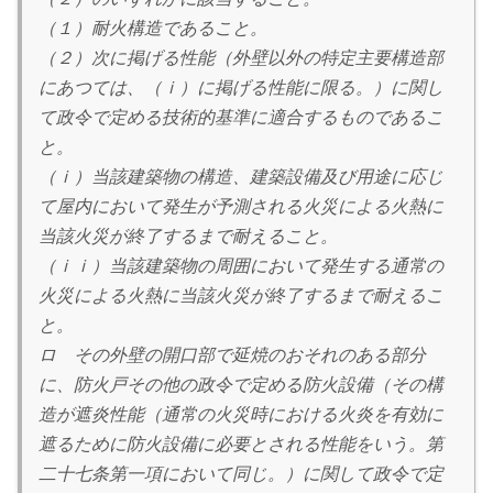
（１）耐火構造であること。
（２）次に掲げる性能（外壁以外の特定主要構造部
にあつては、（ｉ）に掲げる性能に限る。）に関し
て政令で定める技術的基準に適合するものであるこ
と。
（ｉ）当該建築物の構造、建築設備及び用途に応じ
て屋内において発生が予測される火災による火熱に
当該火災が終了するまで耐えること。
（ｉｉ）当該建築物の周囲において発生する通常の
火災による火熱に当該火災が終了するまで耐えるこ
と。
ロ その外壁の開口部で延焼のおそれのある部分
に、防火戸その他の政令で定める防火設備（その構
造が遮炎性能（通常の火災時における火炎を有効に
遮るために防火設備に必要とされる性能をいう。第
二十七条第一項において同じ。）に関して政令で定