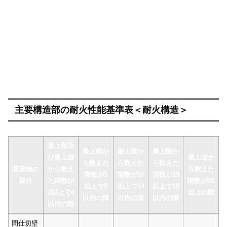
主要構造部の耐火性能基準表＜耐火構造＞
最上階及
最上階か
最上階か
最上階か
び最上階
最上階か
ら数えた
ら数えた
ら数えた
建築物の
から数え
ら数えた
階数が5
階数が10
階数が15
部分
た階数が
階数が20
以上で9
以上で14
以上で19
2以上で4
以上の階
以内の階
以内の階
以内の階
以内の階
間仕切壁