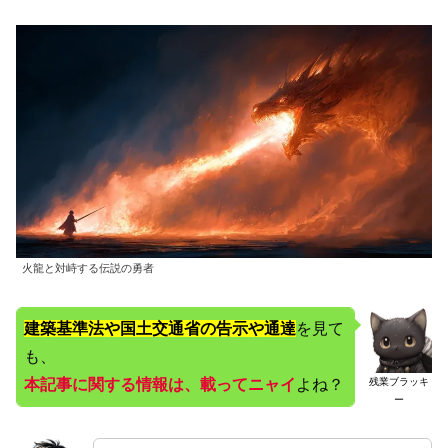
火龍と対峙する伝説の勇者
建築基準法や国土交通省の告示や通達
を見て
も、
本記事に関する情報は、載ってニャイ
よね？
残業ブラッキ
ー