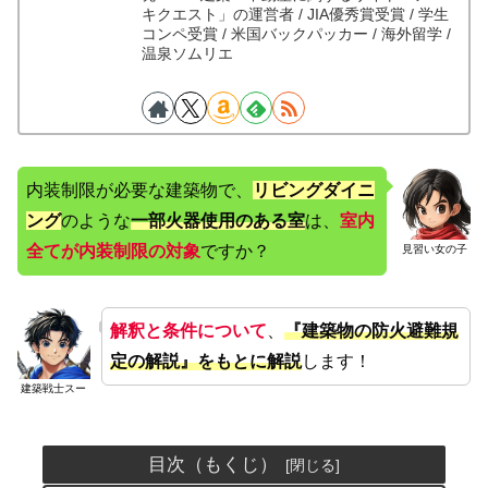
キクエスト」の運営者 / JIA優秀賞受賞 / 学生
コンペ受賞 / 米国バックパッカー / 海外留学 /
温泉ソムリエ
内装制限が必要な建築物で、
リビングダイニ
ング
のような
一部火器使用のある室
は、
室内
全てが内装制限の対象
ですか？
見習い女の子
解釈と条件について
、
『建築物の防火避難規
定の解説』をもとに解説
します！
建築戦士スー
目次（もくじ）