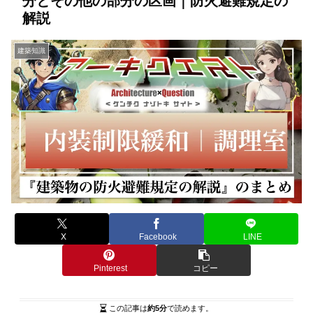
分とその他の部分の区画｜防火避難規定の
解説
建築知識
X
Facebook
LINE
Pinterest
コピー
この記事は
約5分
で読めます。