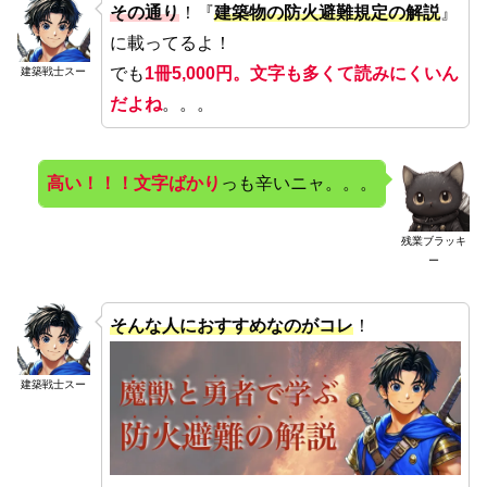
その通り
！『
建築物の防火避難規定の解説
』
に載ってるよ！
でも
1冊5,000円。文字も多くて読みにくいん
建築戦士スー
だよね
。。。
高い！！！文字ばかり
っも辛いニャ。。。
残業ブラッキ
ー
そんな人におすすめなのがコレ
！
建築戦士スー