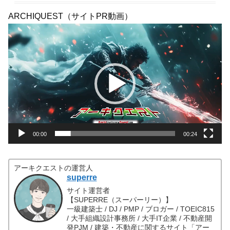
ARCHIQUEST（サイトPR動画）
動
画
プ
レ
ー
ヤ
ー
00:00
00:24
アーキクエストの運営人
superre
サイト運営者
【SUPERRE（スーパーリー）】
一級建築士 / DJ / PMP / ブロガー / TOEIC815
/ 大手組織設計事務所 / 大手IT企業 / 不動産開
発PJM / 建築・不動産に関するサイト「アー