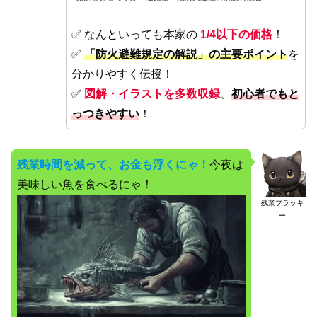
✅ なんといっても本家の
1/4以下の価格
！
✅
「防火避難規定の解説」の主要ポイント
を
分かりやすく伝授！
✅
図解・イラストを多数収録
、
初心者でもと
っつきやすい
！
残業時間を減って、お金も浮くにゃ！
今夜は
美味しい魚を食べるにゃ！
残業ブラッキ
ー