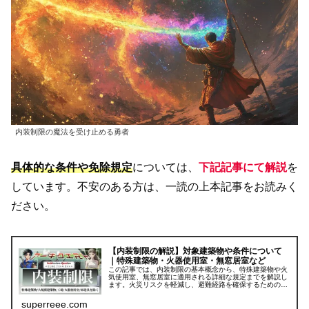
内装制限の魔法を受け止める勇者
具体的な条件や免除規定
については、
下記記事にて解説
を
しています。不安のある方は、一読の上本記事をお読みく
ださい。
【内装制限の解説】対象建築物や条件について
｜特殊建築物・火器使用室・無窓居室など
この記事では、内装制限の基本概念から、特殊建築物や火
気使用室、無窓居室に適用される詳細な規定までを解説し
ます。火災リスクを軽減し、避難経路を確保するための内
装制限を理解し、適切な材料選定を行うためのポイントを
紹介します。設計者必見の内容です。
superreee.com