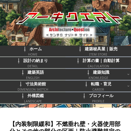
ホーム
建築秘具屋｜販売
HOME
ITEM STORE
設計の納まり
計算の書｜自動計算
DETAIL
CALCULATION
建築英語
建築知識
ENGLISH
KNOWLEDGE
寸法美術館
転職・育児
DIMENSION SKETCH
CAREER
外構図鑑
プロフィール
LANDSCAPE
PROFILE
【内装制限緩和】不燃垂れ壁・火器使用部