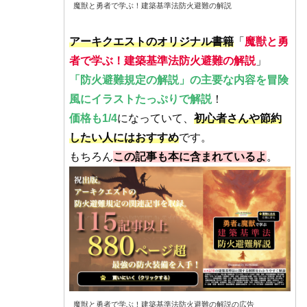
魔獣と勇者で学ぶ！建築基準法防火避難の解説
アーキクエストのオリジナル書籍
「
魔獣と勇
者で学ぶ！建築基準法防火避難の解説
」
「防火避難規定の解説」の主要な内容を冒険
風にイラストたっぷりで解説
！
価格も1/4
になっていて、
初心者さんや節約
したい人にはおすすめ
です。
もちろん
この記事も本に含まれているよ
。
魔獣と勇者で学ぶ！建築基準法防火避難の解説の広告