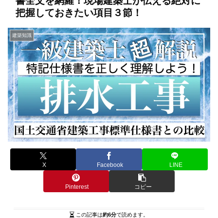
書全文を網羅！現場建築士が伝える絶対に
把握しておきたい項目３節！
建築知識
X
Facebook
LINE
Pinterest
コピー
この記事は
約6分
で読めます。