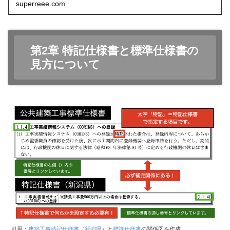
superreee.com
第2章 特記仕様書と標準仕様書の
見方について
引用：
建築工事特記仕様書（新潟県）
と
標準仕様書
の関係図を作成