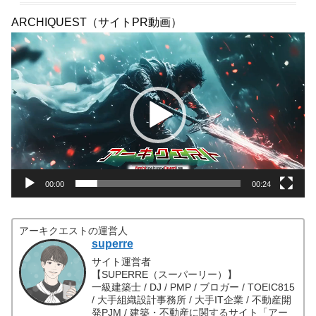
ARCHIQUEST（サイトPR動画）
動
画
プ
レ
ー
ヤ
ー
00:00
00:24
アーキクエストの運営人
superre
サイト運営者
【SUPERRE（スーパーリー）】
一級建築士 / DJ / PMP / ブロガー / TOEIC815
/ 大手組織設計事務所 / 大手IT企業 / 不動産開
発PJM / 建築・不動産に関するサイト「アー