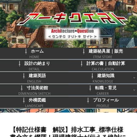
ホーム
建築秘具屋｜販売
HOME
ITEM STORE
設計の納まり
計算の書｜自動計算
DETAIL
CALCULATION
建築英語
建築知識
ENGLISH
KNOWLEDGE
寸法美術館
転職・育児
DIMENSION SKETCH
CAREER
外構図鑑
プロフィール
LANDSCAPE
PROFILE
【特記仕様書 解説】排水工事_標準仕様