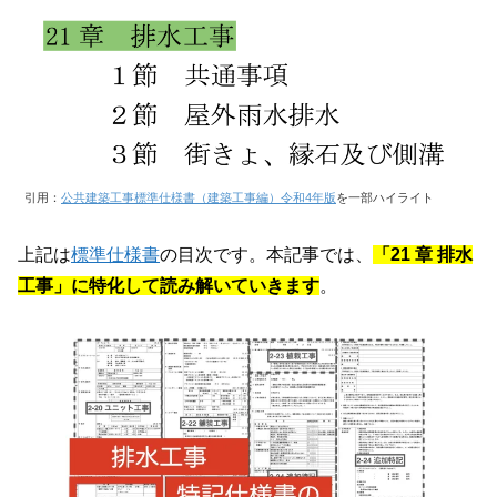
引用：
公共建築工事標準仕様書（建築工事編）令和4年版
を一部ハイライト
上記は
標準仕様書
の目次です。本記事では、
「21 章
排水
工事」に特化して読み解いていきます
。