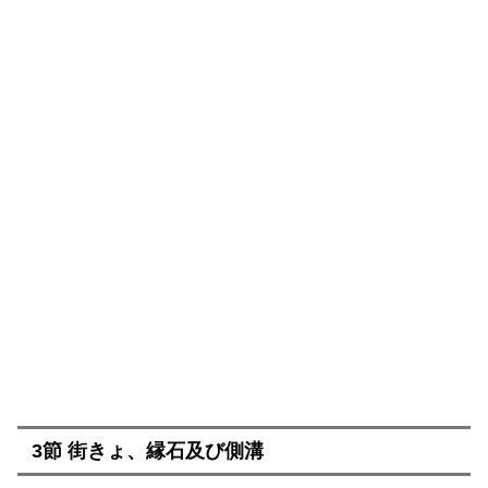
3節 街きょ、縁石及び側溝