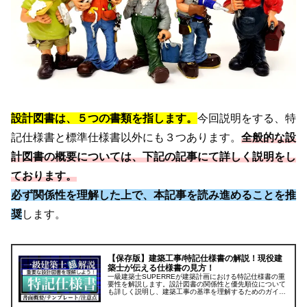
設計図書は、５つの書類を指します。
今回説明をする、特
記仕様書と標準仕様書以外にも３つあります。
全般的な設
計図書の概要については、下記の記事にて詳しく説明をし
ております。
必ず関係性を理解した上で、本記事を読み進めることを推
奨
します。
【保存版】建築工事/特記仕様書の解説！現役建
築士が伝える仕様書の見方！
一級建築士SUPERREが建築計画における特記仕様書の重
要性を解説します。設計図書の関係性と優先順位について
も詳しく説明し、建築工事の基準を理解するためのガイド
を提供します。特記仕様書の作成方法や活用のポイントも
紹介し、正確な書類作成のコツを学びましょう。