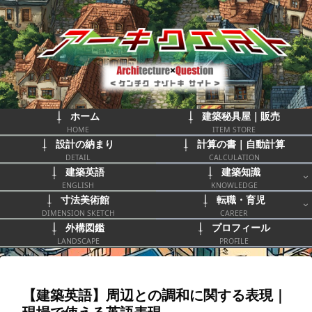
ホーム
建築秘具屋｜販売
HOME
ITEM STORE
設計の納まり
計算の書｜自動計算
DETAIL
CALCULATION
建築英語
建築知識
ENGLISH
KNOWLEDGE
寸法美術館
転職・育児
DIMENSION SKETCH
CAREER
外構図鑑
プロフィール
LANDSCAPE
PROFILE
【建築英語】周辺との調和に関する表現｜