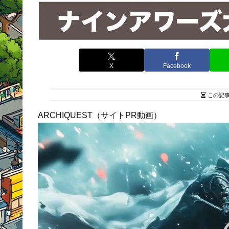
X
Facebook
この記
ARCHIQUEST（サイトPR動画）
動
画
プ
レ
ー
ヤ
ー