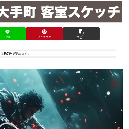
LINE
Pinterest
コピー
事は
約7分
で読めます。