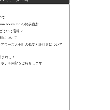
いて
e hours Inc.の簡易宿所
てどういう意味？
手町について
ンアワーズ大手町の概要と設計者について
で泊まれる！
とホテル内部をご紹介します！
？