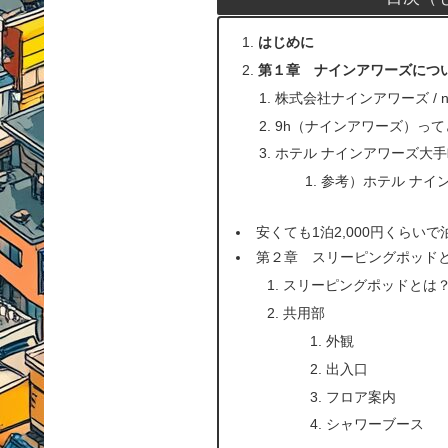
はじめに
第１章 ナインアワーズにつ
株式会社ナインアワーズ / nin
9h（ナインアワーズ）っ
ホテル ナインアワーズ大
参考）ホテル ナイ
安くても1泊2,000円くらい
第２章 スリーピングポッド
スリーピングポッドとは
共用部
外観
出入口
フロア案内
シャワーブース