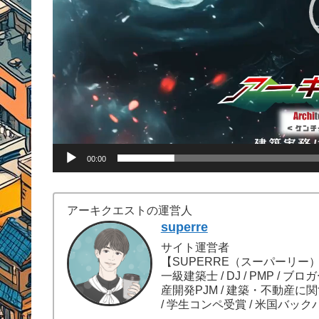
00:00
アーキクエストの運営人
superre
サイト運営者
【SUPERRE（スーパーリー
一級建築士 / DJ / PMP / ブロ
産開発PJM / 建築・不動産に
/ 学生コンペ受賞 / 米国バック