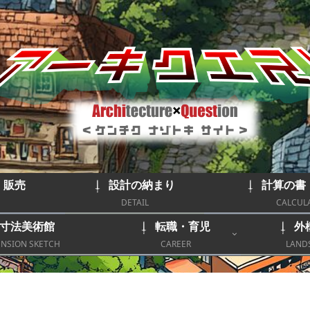
｜販売
設計の納まり
計算の書
DETAIL
CALCUL
寸法美術館
転職・育児
外
NSION SKETCH
CAREER
LAND