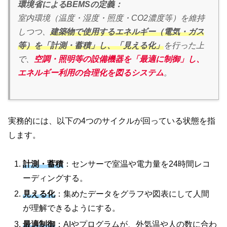
環境省によるBEMSの定義：
室内環境（温度・湿度・照度・CO2濃度等）を維持
しつつ、
建築物で使用するエネルギー（電気・ガス
等）を「計測・蓄積」し、「見える化」
を行った上
で、
空調・照明等の設備機器を「最適に制御」し、
エネルギー利用の合理化を図るシステム
。
実務的には、以下の4つのサイクルが回っている状態を指
します。
計測・蓄積
：センサーで室温や電力量を24時間レコ
ーディングする。
見える化
：集めたデータをグラフや図表にして人間
が理解できるようにする。
最適制御
：AIやプログラムが、外気温や人の数に合わ