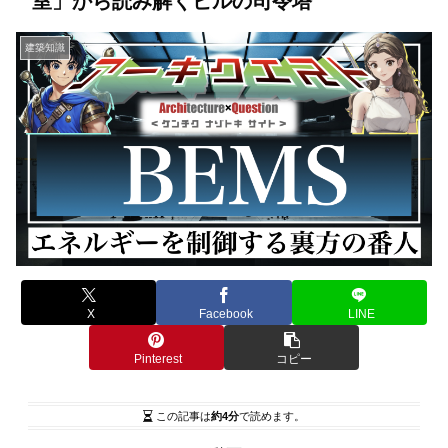
室」から読み解くビルの司令塔
建築知識
X
Facebook
LINE
Pinterest
コピー
この記事は
約4分
で読めます。