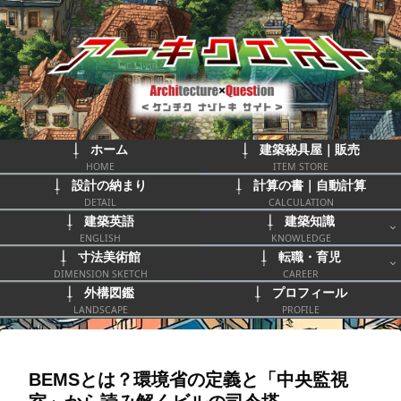
ホーム
建築秘具屋｜販売
HOME
ITEM STORE
設計の納まり
計算の書｜自動計算
DETAIL
CALCULATION
建築英語
建築知識
ENGLISH
KNOWLEDGE
寸法美術館
転職・育児
DIMENSION SKETCH
CAREER
外構図鑑
プロフィール
LANDSCAPE
PROFILE
BEMSとは？環境省の定義と「中央監視