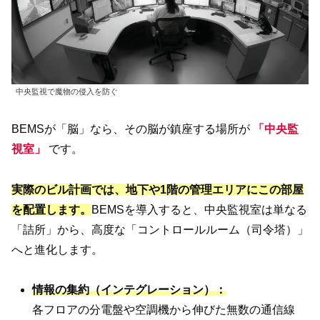
中央監視で魔物の侵入を防ぐ
BEMSが「脳」なら、その脳が鎮座する場所が
「中央監
視室」
です。
実際のビル計画では、地下や1階の管理エリアにこの部屋
を配置します。
BEMSを導入すると、中央監視室は単なる
「詰所」から、高度な「コントロールルーム（司令塔）」
へと進化します。
情報の集約（インテグレーション）：
各フロアの分電盤や空調機から伸びた無数の通信線