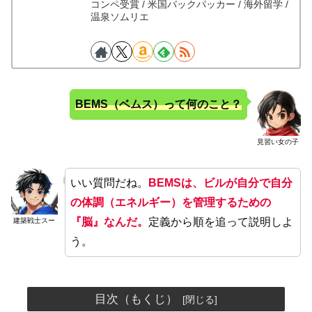
コンペ受賞 / 米国バックパッカー / 海外留学 /
温泉ソムリエ
BEMS（ベムス）って何のこと？
見習い女の子
いい質問だね。
BEMSは、ビルが自分で自分
の体調（エネルギー）を管理するための
『脳』なんだ。
定義から順を追って説明しよ
建築戦士スー
う。
目次（もくじ）