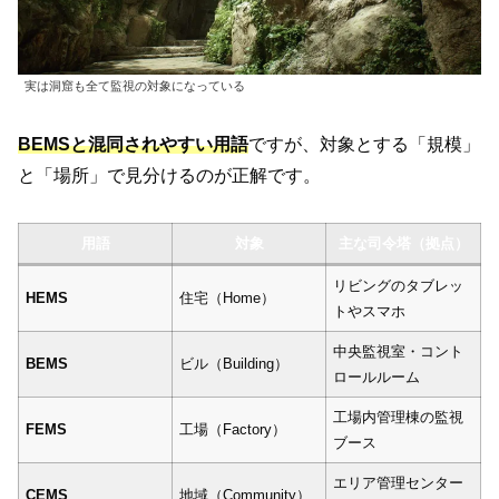
実は洞窟も全て監視の対象になっている
BEMSと混同されやすい用語
ですが、対象とする「規模」
と「場所」で見分けるのが正解です。
用語
対象
主な司令塔（拠点）
リビングのタブレッ
HEMS
住宅（Home）
トやスマホ
中央監視室・コント
BEMS
ビル（Building）
ロールルーム
工場内管理棟の監視
FEMS
工場（Factory）
ブース
エリア管理センター
CEMS
地域（Community）