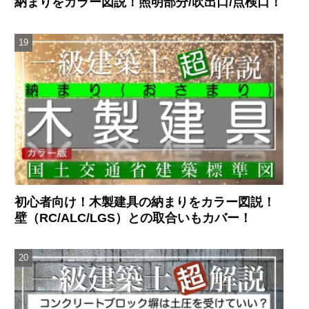
納まりをカラー図説！照明部分/吹出口/点検口！
初心者向け！木製建具の納まりをカラー図説！
壁（RC/ALC/LGS）との取合いもカバー！