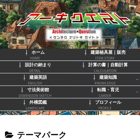
ホーム
建築秘具屋｜販売
HOME
ITEM STORE
設計の納まり
計算の書｜自動計算
DETAIL
CALCULATION
建築英語
建築知識
ENGLISH
KNOWLEDGE
寸法美術館
転職・育児
DIMENSION SKETCH
CAREER
外構図鑑
プロフィール
LANDSCAPE
PROFILE
テーマパーク