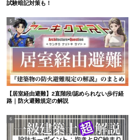
試験暗記対策も！
【居室経由避難】2直階段/認められない歩行経
路｜防火避難規定の解説