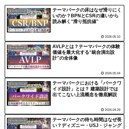
テーマパークの床はなぜ滑りにく
テーマパーク
いのか？BPNとCSRの違いから
読み解く“滑り抵抗値”
2026.05.10
AVLPとは？テーマパークの体験
テーマパーク
価値を最大化する“統合演出設
計”の全体像
2026.05.04
テーマパークにおける「パークワ
テーマパーク
イド設計」とは？ 建築設計では
出てこない上流概念を徹底解説
2026.04.29
テーマパークの待ち時間はなぜ長
テーマパーク
い？ディズニー・USJ・ジャング