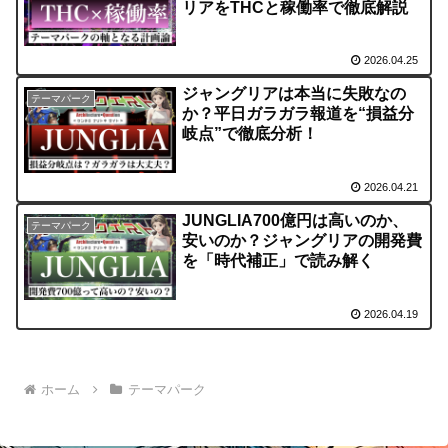
リアをTHCと稼働率で徹底解説
2026.04.25
ジャングリアは本当に失敗なの
テーマパーク
か？平日ガラガラ報道を“損益分
岐点”で徹底分析！
2026.04.21
JUNGLIA700億円は高いのか、
テーマパーク
安いのか？ジャングリアの開発費
を「時代補正」で読み解く
2026.04.19
ホーム
テーマパーク