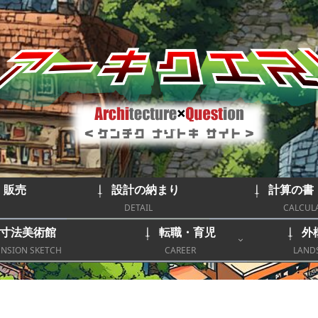
｜販売
設計の納まり
計算の書
DETAIL
CALCUL
寸法美術館
転職・育児
外
NSION SKETCH
CAREER
LAND