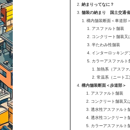
納まりってなに？
舗装の納まり 国土交通
構内舗装断面＜車道部
アスファルト舗装
コンクリート舗装又
半たわみ性舗装
インターロッキング
カラーアスファルト
加熱系（アスファ
常温系（ニート工
構内舗装断面＜歩道部＞
アスファルト舗装
コンクリート舗装又
透水性アスファルト
透水性コンクリート
カラーアスファルト