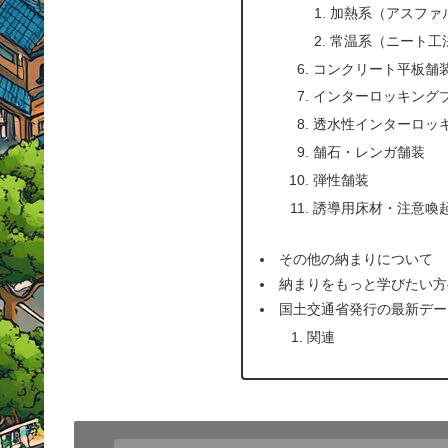
加熱系（アスファ
常温系（ニート工
コンクリート平板舗
インターロッキング
透水性インターロッ
舗石・レンガ舗装
弾性舗装
誘導用床材・注意喚
その他の納まりについて
納まりをもっと学びたい方
国土交通省発行の最新デー
関連