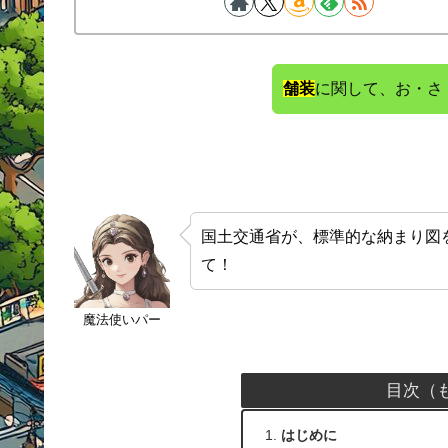
舗装
に関して、お・さ
国土交通省が、標準的な納まり図
て！
魔法使いパー
目次（
はじめに