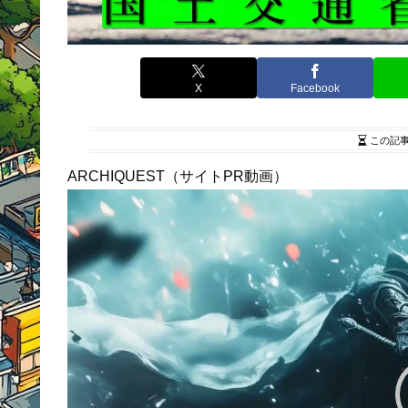
X
Facebook
この記
ARCHIQUEST（サイトPR動画）
動
画
プ
レ
ー
ヤ
ー