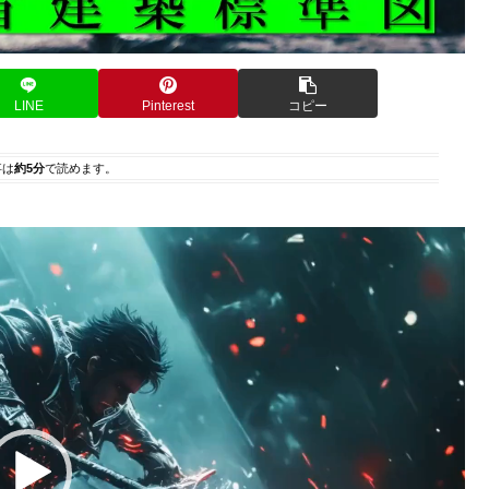
LINE
Pinterest
コピー
事は
約5分
で読めます。