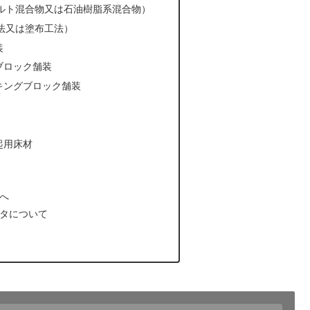
ルト混合物又は石油樹脂系混合物）
法又は塗布工法）
装
ブロック舗装
キングブロック舗装
起用床材
へ
タについて